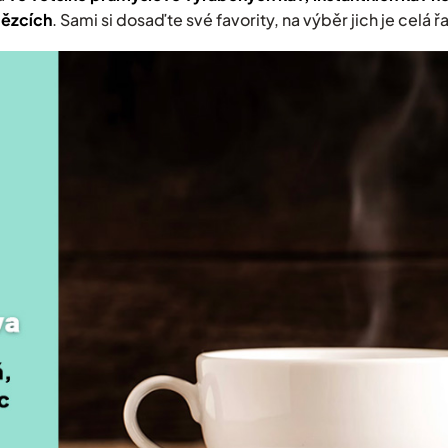
tězcích
. Sami si dosaďte své favority, na výběr jich je celá ř