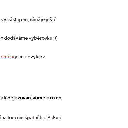
 vyšší stupeň, čímž je ještě
ých dodáváme výběrovku :))
 směsi
jsou obvykle z
ta k
objevování komplexních
ní na tom nic špatného. Pokud