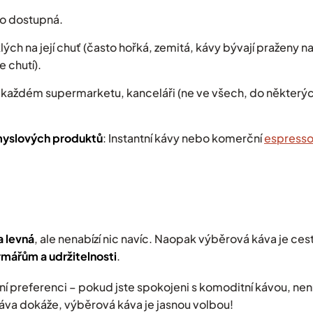
dno dostupná.
klých na její chuť (často hořká, zemitá, kávy bývají praženy na
 chutí).
 v každém supermarketu, kanceláři (ne ve všech, do někter
myslových produktů
: Instantní kávy nebo komerční
espresso
a levná
, ale nenabízí nic navíc. Naopak výběrová káva je ces
rmářům a udržitelnosti
.
ní preferenci – pokud jste spokojeni s komoditní kávou, ne
káva dokáže, výběrová káva je jasnou volbou!