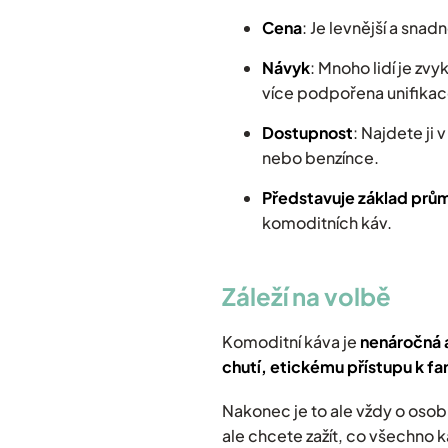
Cena
: Je levnější a sna
Návyk
: Mnoho lidí je zvy
více podpořena unifikace
Dostupnost
: Najdete ji
nebo benzínce.
Představuje základ prů
komoditních káv.
Záleží na volbě
Komoditní káva je
nenáročná 
chutí, etickému přístupu k fa
Nakonec je to ale vždy o osob
ale chcete zažít, co všechno 