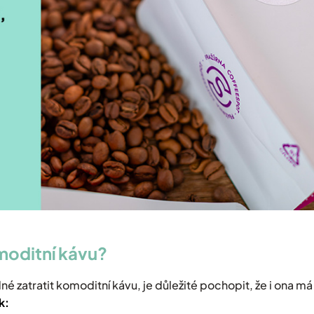
moditní kávu?
é zatratit komoditní kávu, je důležité pochopit, že i ona má 
k: