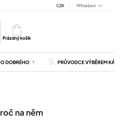
Přihlášení
Magazín Kávoviny
Blog
CZK
Kontakt
Kariéra
Nákupní
košík
Prázdný košík
CO DOBRÉHO
PRŮVODCE VÝBĚREM KÁVY
 proč na něm