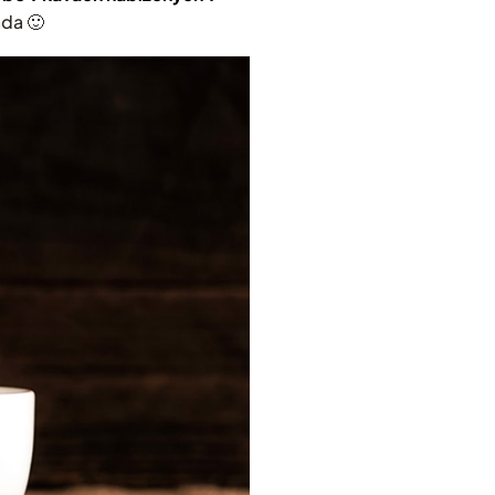
ada 🙂