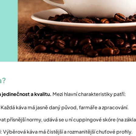
a?
jedinečnost a kvalitu.
Mezi hlavní charakteristiky patří:
: Každá káva má jasně daný původ, farmáře a zpracování.
vat přísnější normy, udává se u ní cuppingové skóre (na zák
i
: Výběrová káva má čistější a rozmanitější chuťové profily.