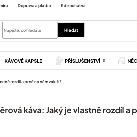
míru
Doprava a platba
Kde ochutnat
Cesty za kávou
Hledat
KÁVOVÉ KAPSLE
PŘÍSLUŠENSTVÍ
NĚ
astně rozdíl a proč na něm záleží?
rová káva: Jaký je vlastně rozdíl a