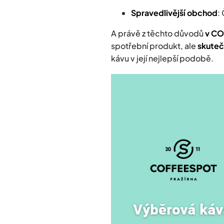
Spravedlivější obchod
:
A právě z těchto důvodů
v CO
spotřební produkt, ale
skuteč
kávu v její nejlepší podobě.