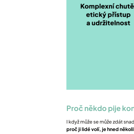
Proč někdo pije ko
I když může se může zdát snadn
proč ji lidé volí, je hned několi