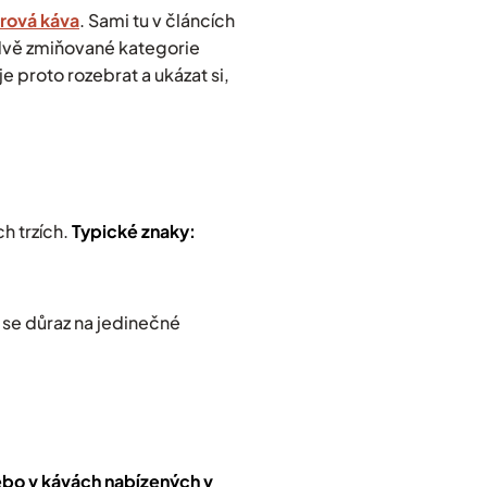
rová káva
. Sami tu v článcích
o dvě zmiňované kategorie
je proto rozebrat a ukázat si,
h trzích.
Typické znaky:
 se důraz na jedinečné
ebo v kávách nabízených v