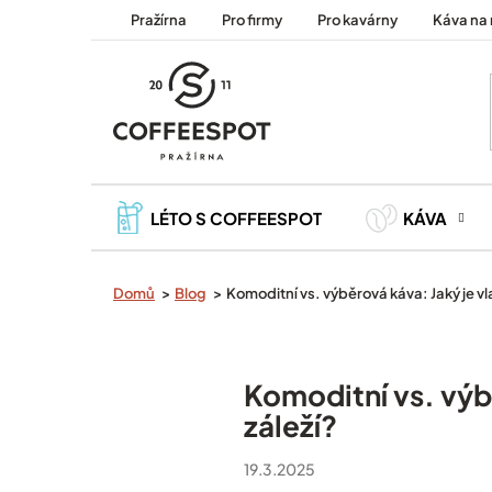
Přejít
Pražírna
Pro firmy
Pro kavárny
Káva na 
na
obsah
LÉTO S COFFEESPOT
KÁVA
Domů
Blog
Komoditní vs. výběrová káva: Jaký je vl
Komoditní vs. výbě
záleží?
19.3.2025