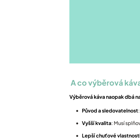
A co výběrová káv
Výběrová káva naopak dbá na 
Původ a sledovatelnost
Vyšší kvalita
: Musí splňo
Lepší chuťové vlastnost