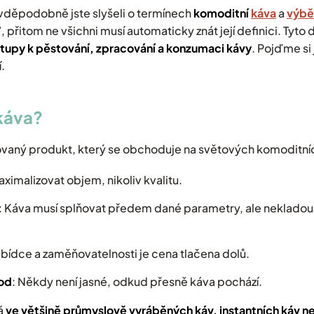
avděpodobně jste slyšeli o termínech
komoditní
káva
a
výbě
přitom ne všichni musí automaticky znát její definici. Tyt
ístupy k pěstování, zpracování a konzumaci kávy
. Pojďme si 
.
 káva?
ovaný produkt, který se obchoduje na světových komoditníc
aximalizovat objem, nikoliv kvalitu.
: Káva musí splňovat předem dané parametry, ale nekladou
nabídce a zaměňovatelnosti je cena tlačena dolů.
vod
: Někdy není jasné, odkud přesně káva pochází.
vá
ve většině průmyslově vyráběných káv, instantních káv n