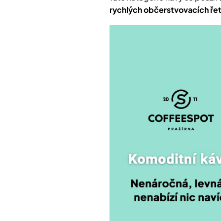
rychlých občerstvovacích ře