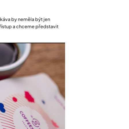
e káva by neměla být jen
řístup a chceme představit