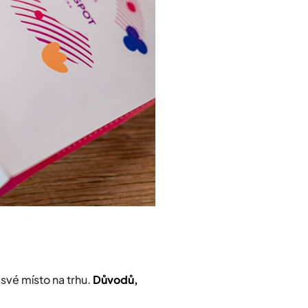
své místo na trhu.
Důvodů,