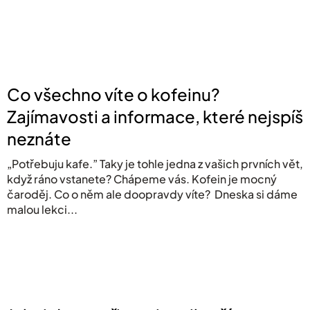
Co všechno víte o kofeinu?
Zajímavosti a informace, které nejspíš
neznáte
„Potřebuju kafe.” Taky je tohle jedna z vašich prvních vět,
když ráno vstanete? Chápeme vás. Kofein je mocný
čaroděj. Co o něm ale doopravdy víte? Dneska si dáme
malou lekci...