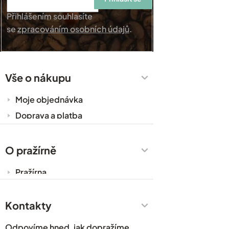
Přihlášením souhlasíte
se
zpracováním osobních údajů
.
Vše o nákupu
Moje objednávka
Doprava a platba
Káva do kanceláře
Zakázková výroba
O pražírně
Obchodní podmínky
Pražírna
Ochrana osobních údajů
Cesty za kávou
Prodejny
Kontakty
Časté dotazy
Odpovíme hned, jak dopražíme