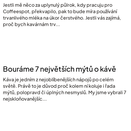
Jestli mě něco za uplynulý půlrok, kdy pracuju pro
Coffeespot, překvapilo, pak to bude míra používání
trvanlivého mléka na úkor čerstvého. Jestli vás zajímá,
proč bych kavárnám trv...
Bouráme 7 největších mýtů o kávě
Káva je jedním z nejoblíbenějších nápojů po celém
světě. Právě to je důvod proč kolem ní koluje i řada
mýtů, polopravd či úplných nesmyslů. My jsme vybrali 7
nejskloňovanějšíc...