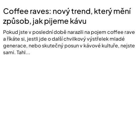
k
ů
Coffee raves: nový trend, který mění
způsob, jak pijeme kávu
Pokud jste v poslední době narazili na pojem coffee rave
a říkáte si, jestli jde o další chvilkový výstřelek mladé
generace, nebo skutečný posun v kávové kultuře, nejste
sami. Tahl...