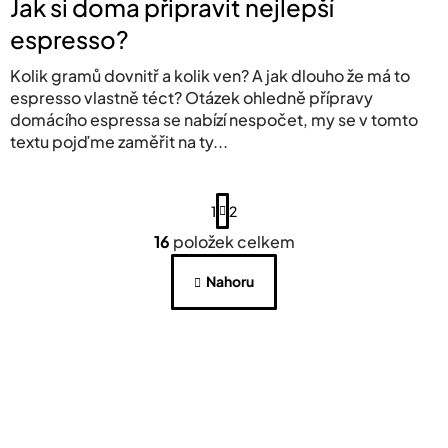
Jak si doma připravit nejlepší
espresso?
Kolik gramů dovnitř a kolik ven? A jak dlouho že má to
espresso vlastně téct? Otázek ohledně přípravy
domácího espressa se nabízí nespočet, my se v tomto
textu pojďme zaměřit na ty...
S
1
2
t
r
16
položek celkem
á
O
n
v
Nahoru
k
l
o
á
v
d
á
a
n
í
c
í
p
Z
r