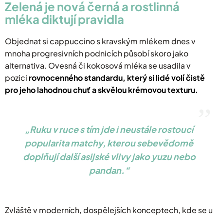
​Zelená je nová černá a rostlinná
mléka diktují pravidla
​Objednat si cappuccino s kravským mlékem dnes v
mnoha progresivních podnicích působí skoro jako
alternativa. Ovesná či kokosová mléka se usadila v
pozici
rovnocenného standardu, který si lidé volí čistě
pro jeho lahodnou chuť a skvělou krémovou texturu.
Ruku v ruce s tím jde i neustále rostoucí
popularita matchy, kterou sebevědomě
doplňují další asijské vlivy jako yuzu nebo
pandan.
Zvláště v moderních, dospělejších konceptech, kde se u