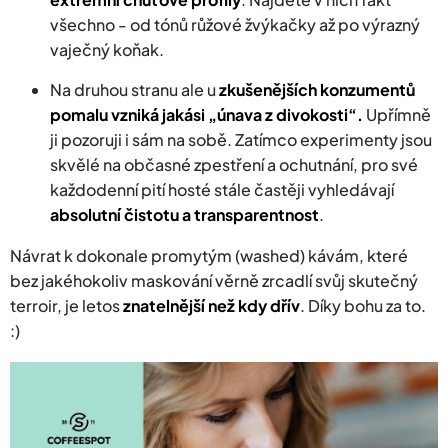
všechno - od tónů růžové žvýkačky až po výrazný
vaječný koňak.
​Na druhou stranu ale u
zkušenějších konzumentů
pomalu vzniká jakási „únava z divokosti“.
Upřímně
ji pozoruji i sám na sobě. Zatímco experimenty jsou
skvělé na občasné zpestření a ochutnání, pro své
každodenní pití hosté stále častěji vyhledávají
absolutní čistotu a transparentnost
.
Návrat k dokonale promytým (washed) kávám, které
bez jakéhokoliv maskování věrně zrcadlí svůj skutečný
terroir, je letos
znatelnější než kdy dřív
. Díky bohu za to.
:)