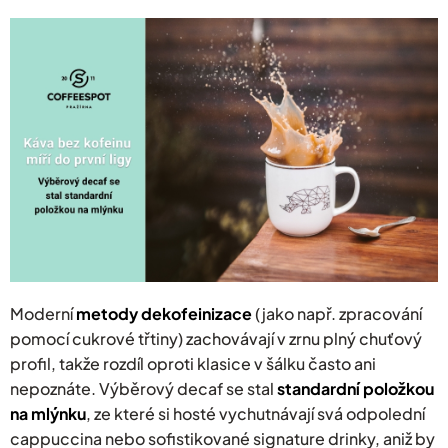
Moderní
metody dekofeinizace
(jako např. zpracování
pomocí cukrové třtiny) zachovávají v zrnu plný chuťový
profil, takže rozdíl oproti klasice v šálku často ani
nepoznáte. Výběrový decaf se stal
standardní položkou
na mlýnku
, ze které si hosté vychutnávají svá odpolední
cappuccina nebo sofistikované signature drinky, aniž by