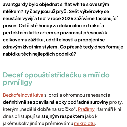
avantgardy bylo objednat si flat white s ovesným
mlékem? Ty časy jsou už pryč. Svět výběrovky se
neustále vyvíjí a teď v roce 2026 zažíváme fascinující
posun. Od čisté honby za dokonalou extrakcí a
perfektním latte artem se pozornost přesouvá k
celkovému zážitku, udržitelnosti a propojení se
zdravým životním stylem. Co přesně tedy dnes formuje
nabídku těch nejlepších podniků?
​Decaf opouští střídačku a míří do
první ligy
Bezkofeinová káva
si prošla ohromnou renesancí a
definitivně se zbavila nálepky podřadné suroviny
pro ty,
kterým „nedělá dobře na srdíčko“.
Pražírny
i farmáři k ní
dnes přistupují se
stejným respektem
jako k
jakémukoliv jinému prémiovému
mikrolotu
.