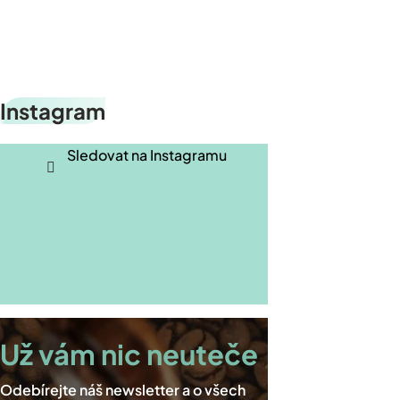
Z
Instagram
á
p
Sledovat na Instagramu
a
t
í