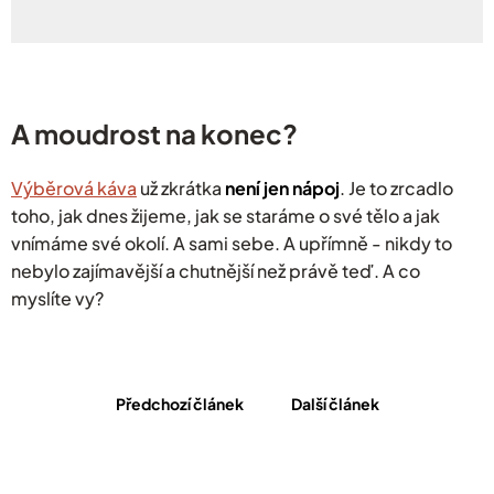
A moudrost na konec?
Výběrová káva
už zkrátka
není jen nápoj
. Je to zrcadlo
toho, jak dnes žijeme, jak se staráme o své tělo a jak
vnímáme své okolí. A sami sebe. A upřímně - nikdy to
nebylo zajímavější a chutnější než právě teď. A co
myslíte vy?
Předchozí článek
Další článek