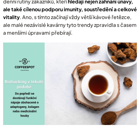
denní rutiny zákazníků, kteří
hledají nejen zahnání únavy,
ale také cílenou podporu imunity, soustředění a celkové
vitality
. Ano, s tímto začínají vždy větší kávové řetězce,
ale malé nezávislé kavárny tyto trendy zpravidla s časem
a menšími úpravami přebírají.