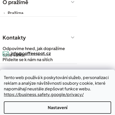
Obchodní podmínky
O pražírně
Ochrana osobních údajů
Pražírna
Cesty za kávou
Prodejny
Kontakty
Časté dotazy
Kávový slovník
Odpovíme hned, jak dopražíme
Napsali o nás
info@coffeespot.cz
tuhle várku!
Přidejte se k nám na sítích
Blog
Kontakty
Tento web používá k poskytování služeb, personalizaci
reklam a analýze návštěvnosti soubory cookie, které
Kde nás najdete
napomáhají neustále zlepšovat funkce webu.
https://business.safety.google/privacy/
Nastavení
Vytvořil Shoptet