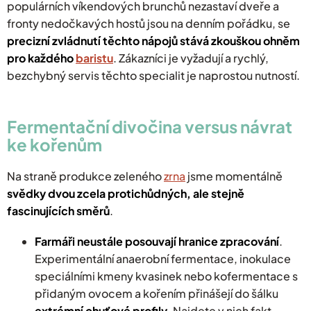
populárních víkendových brunchů nezastaví dveře a
fronty nedočkavých hostů jsou na denním pořádku, se
precizní zvládnutí těchto nápojů stává
zkouškou ohněm
pro každého
baristu
. Zákazníci je vyžadují a rychlý,
bezchybný servis těchto specialit je naprostou nutností.
​Fermentační divočina versus návrat
ke kořenům
​Na straně produkce zeleného
zrna
jsme momentálně
svědky dvou zcela protichůdných, ale stejně
fascinujících směrů
.
Farmáři neustále posouvají hranice zpracování
.
Experimentální anaerobní fermentace, inokulace
speciálními kmeny kvasinek nebo kofermentace s
přidaným ovocem a kořením přinášejí do šálku
extrémní chuťové profily
. Najdete v nich fakt