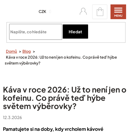
Přejít
Nákupní
na
CZK
košík
obsah
Přihlásit se
Hledat
Domů
Blog
Káva v roce 2026: Už to není jen o kofeinu. Co právě teď hýbe
světem výběrovky?
Káva v roce 2026: Už to není jen o
kofeinu. Co právě teď hýbe
světem výběrovky?
12.3.2026
​Pamatujete si na doby, kdy vrcholem kávové