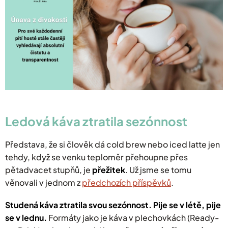
Ledová káva
ztratila sezónnost
​Představa, že si člověk dá cold brew nebo iced latte jen
tehdy, když se venku teploměr přehoupne přes
pětadvacet stupňů, je
přežitek
. Už jsme se tomu
věnovali v jednom z
předchozích příspěvků
.
Studená káva ztratila svou sezónnost. Pije se v létě, pije
se v lednu.
Formáty jako je káva v plechovkách (Ready-