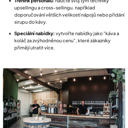
Trénink personálu:
naučte svůj tým techniky
upsellingu a cross-sellingu. například
doporučování větších velikostí nápojů nebo přidání
sirupu do kávy.
Speciální nabídky:
vytvořte nabídky jako "káva a
koláč za zvýhodněnou cenu", které zákazníky
přimějí utratit více.