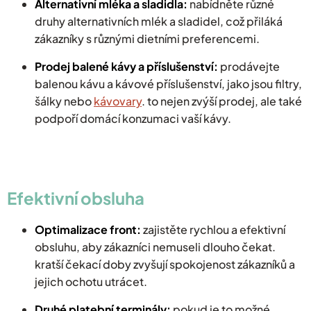
Alternativní mléka a sladidla:
nabídněte různé
druhy alternativních mlék a sladidel, což přiláká
zákazníky s různými dietními preferencemi.
Prodej balené kávy a příslušenství:
prodávejte
balenou kávu a kávové příslušenství, jako jsou filtry,
šálky nebo
kávovary
. to nejen zvýší prodej, ale také
podpoří domácí konzumaci vaší kávy.
Efektivní obsluha
Optimalizace front:
zajistěte rychlou a efektivní
obsluhu, aby zákazníci nemuseli dlouho čekat.
kratší čekací doby zvyšují spokojenost zákazníků a
jejich ochotu utrácet.
Druhé platební terminály:
pokud je to možné,