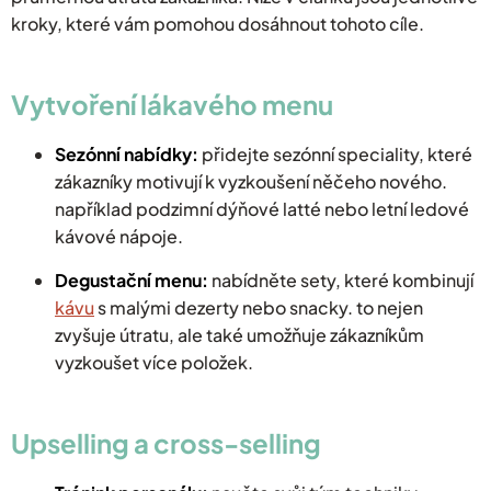
kroky, které vám pomohou dosáhnout tohoto cíle.
Vytvoření lákavého menu
Sezónní nabídky:
přidejte sezónní speciality, které
zákazníky motivují k vyzkoušení něčeho nového.
například podzimní dýňové latté nebo letní ledové
kávové nápoje.
Degustační menu:
nabídněte sety, které kombinují
kávu
s malými dezerty nebo snacky. to nejen
zvyšuje útratu, ale také umožňuje zákazníkům
vyzkoušet více položek.
Upselling a cross-selling