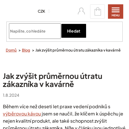
Přejít
Nákupní
na
CZK
košík
obsah
Přihlásit se
Hledat
Domů
Blog
Jak zvýšit průměrnou útratu zákazníka v kavárně
Jak zvýšit průměrnou útratu
zákazníka v kavárně
1.8.2024
Během více než deseti let praxe vedení podniků s
výběrovou kávou
jsem se naučil, že klíčem k úspěchu je
nejen kvalitní produkt, ale také schopnost zvýšit
průměrnou útratu zákazníka. Níže v článku jsou jednotlivé